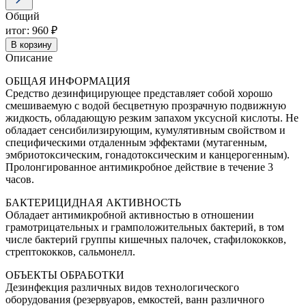
дезинфицирующее
Общий
средство
1
итог:
960 ₽
л
В корзину
Описание
ОБЩАЯ ИНФОРМАЦИЯ
Средство дезинфицирующее представляет собой хорошо
смешиваемую с водой бесцветную прозрачную подвижную
жидкость, обладающую резким запахом уксусной кислоты. Не
обладает сенсибилизирующим, кумулятивным свойством и
специфическими отдаленным эффектами (мутагенным,
эмбриотоксическим, гонадотоксическим и канцерогенным).
Пролонгированное антимикробное действие в течение 3
часов.
БАКТЕРИЦИДНАЯ АКТИВНОСТЬ
Обладает антимикробной активностью в отношении
грамотрицательных и грамположительных бактерий, в том
числе бактерий группы кишечных палочек, стафилококков,
стрептококков, сальмонелл.
ОБЪЕКТЫ ОБРАБОТКИ
Дезинфекция различных видов технологического
оборудования (резервуаров, емкостей, ванн различного