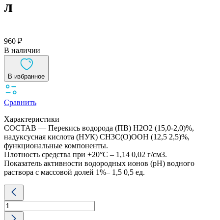
л
960 ₽
В наличии
В избранное
Сравнить
Характеристики
СОСТАВ — Перекись водорода (ПВ) H2O2 (15,0-2,0)%,
надуксусная кислота (НУК) СН3С(О)ООН (12,5 2,5)%,
функциональные компоненты.
Плотность средства при +20°С – 1,14 0,02 г/см3.
Показатель активности водородных ионов (рН) водного
раствора с массовой долей 1%– 1,5 0,5 ед.
Количество
товара
Астрадез
НУК-15%