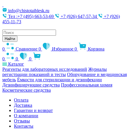
info@chistotaiblesk.ru
Тел :+7 (495) 663-53-69
+7 (926) 647-57-34
+7 (926)
455-11-73
Поиск
товаров
Найти
0
Сравнение
0
Избранное
0
Корзина
0
0
0
Каталог
Реагенты для лабораторных исследований
Журналы
регистрации показаний и тесты
Оборудование и медицинская
мебель
Ёмкости для стерилизации и дезинфекции
Дезинфицирующие средства
Профессиональная химия
Косметические средства
Оплата
Доставка
Гарантии и возврат
О компании
Отзывы
Контакты