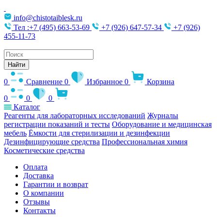
info@chistotaiblesk.ru
Тел :+7 (495) 663-53-69
+7 (926) 647-57-34
+7 (926)
455-11-73
Поиск
товаров
Найти
0
Сравнение
0
Избранное
0
Корзина
0
0
0
Каталог
Реагенты для лабораторных исследований
Журналы
регистрации показаний и тесты
Оборудование и медицинская
мебель
Ёмкости для стерилизации и дезинфекции
Дезинфицирующие средства
Профессиональная химия
Косметические средства
Оплата
Доставка
Гарантии и возврат
О компании
Отзывы
Контакты