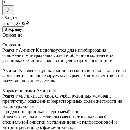
Аминат
К
22
Общий
кг
Ингибитор
итог:
12895 ₽
солеотложений
В корзину
на
Описание
мембранах
обратного
Описание
осмоса
Реагент Аминат К используется для ингибирования
отложений минеральных солей в обратноосмотических
установках очистки воды в пищевой промышленности.
Аминат К является уникальной разработкой, производится из
самостоятельно синтезируемых сырьевых компонентов и не
имеет аналогов по составу.
Характеристики Аминат К
Реагент увеличивает срок службы рулонных мембран,
препятствуя осаждению нерастворимых солей жесткости на
их поверхности
Продукт не проникает через мембраны
Является водным раствором смеси натриевых солей
специальной очистки метилиминодиметилфосфоновой и
нитрилтриметилфосфоновой кислот