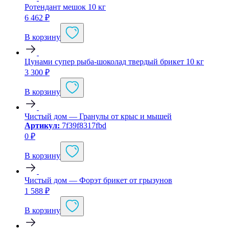
Ротендант мешок 10 кг
6 462
₽
В корзину
Цунами супер рыба-шоколад твердый брикет 10 кг
3 300
₽
В корзину
Чистый дом — Гранулы от крыс и мышей
Артикул:
7f39f8317fbd
0
₽
В корзину
Чистый дом — Форэт брикет от грызунов
1 588
₽
В корзину