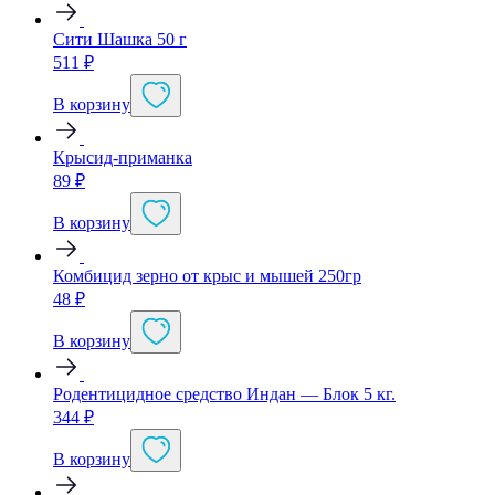
Сити Шашка 50 г
511
₽
В корзину
Крысид-приманка
89
₽
В корзину
Комбицид зерно от крыс и мышей 250гр
48
₽
В корзину
Родентицидное средство Индан — Блок 5 кг.
344
₽
В корзину