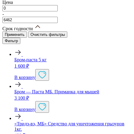
Цена
-
Срок годности
Применить
Очистить фильтры
Фильтр
Бром-паста 5 кг
1 600
₽
В корзину
Бром — Паста МБ. Приманка для мышей
3 100
₽
В корзину
«Тридэ-вэ, МБ» Средство для уничтожения грызунов
1кг.