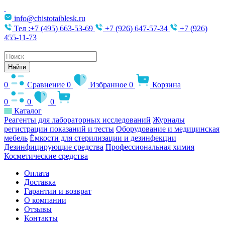
info@chistotaiblesk.ru
Тел :+7 (495) 663-53-69
+7 (926) 647-57-34
+7 (926)
455-11-73
Поиск
товаров
Найти
0
Сравнение
0
Избранное
0
Корзина
0
0
0
Каталог
Реагенты для лабораторных исследований
Журналы
регистрации показаний и тесты
Оборудование и медицинская
мебель
Ёмкости для стерилизации и дезинфекции
Дезинфицирующие средства
Профессиональная химия
Косметические средства
Оплата
Доставка
Гарантии и возврат
О компании
Отзывы
Контакты