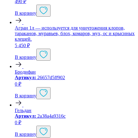
490
₽
В корзину
Агран 1л — используется для уничтожения клопов,
тараканов, муравьев, блох, комаров, мух, ос и крысиных
клещей.
5 450
₽
В корзину
Бродифан
Артикул:
26657d5ff902
0
₽
В корзину
Гельдан
Артикул:
2a38a4a9316c
0
₽
В корзину