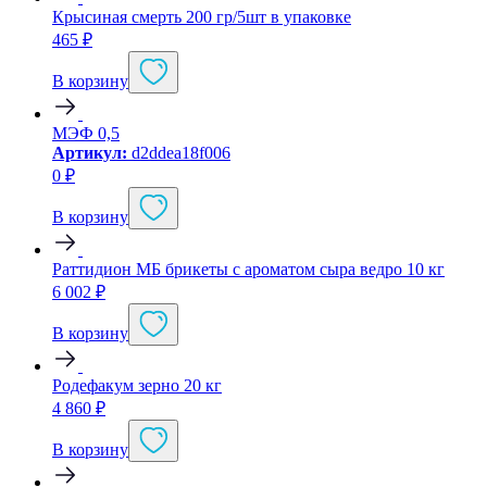
Крысиная смерть 200 гр/5шт в упаковке
465
₽
В корзину
МЭФ 0,5
Артикул:
d2ddea18f006
0
₽
В корзину
Раттидион МБ брикеты с ароматом сыра ведро 10 кг
6 002
₽
В корзину
Родефакум зерно 20 кг
4 860
₽
В корзину