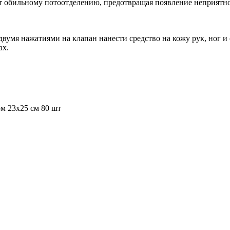
 обильному потоотделению, предотвращая появление неприятног
двумя нажатиями на клапан нанести средство на кожу рук, ног и
ах.
м 23х25 см 80 шт