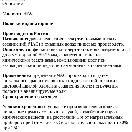
Описание
Молконт-ЧАС
Полоски индикаторные
Производство:Россия
Назначение:
для определения четвертично-аммониевых
соединений (ЧАС) в смывных водах пищевых производств.
Описание: салфетки
полоски инертной основы шириной от 5
до 8 мм и длиной 50-75 мм, с нанесенным на нее
химическими реактивами, изменяющими цвет при
взаимодействии четвертично-аммониевыми соединениями
Применение:
определение ЧАС производится путем
визуального сравнения окраски индикаторной полоски с
цветовой шкалой элемента сравнения после погружения
полоски в анализируемые воды.
Срок хранения:
6 месяцев
Условия хранения:
в упаковке производителя исключая
попадание прямых солнечных лучей, воздействие паров
химических веществ, на расстоянии 1 м от нагревательных
приборов при
t
от +5 до 10С и относительной влажности 80%
при 25С.