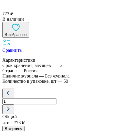
773 ₽
В наличии
В избранное
Сравнить
Характеристики
Срок хранения, месяцев — 12
Страна — Россия
Наличие журнала — Без журнала
Количество в упаковке, шт — 50
Количество
товара
Индикатор
Молконт-
ЧАС
Общий
,
50
итог:
773 ₽
тестов
В корзину