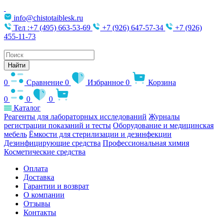
info@chistotaiblesk.ru
Тел :+7 (495) 663-53-69
+7 (926) 647-57-34
+7 (926)
455-11-73
Поиск
товаров
Найти
0
Сравнение
0
Избранное
0
Корзина
0
0
0
Каталог
Реагенты для лабораторных исследований
Журналы
регистрации показаний и тесты
Оборудование и медицинская
мебель
Ёмкости для стерилизации и дезинфекции
Дезинфицирующие средства
Профессиональная химия
Косметические средства
Оплата
Доставка
Гарантии и возврат
О компании
Отзывы
Контакты