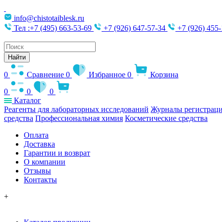
info@chistotaiblesk.ru
Тел :+7 (495) 663-53-69
+7 (926) 647-57-34
+7 (926) 455-
Поиск
товаров
Найти
0
Сравнение
0
Избранное
0
Корзина
0
0
0
Каталог
Реагенты для лабораторных исследований
Журналы регистраци
средства
Профессиональная химия
Косметические средства
Оплата
Доставка
Гарантии и возврат
О компании
Отзывы
Контакты
+