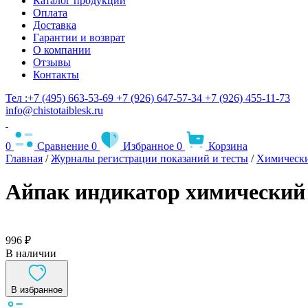
Каталог продукции
Оплата
Доставка
Гарантии и возврат
О компании
Отзывы
Контакты
Тел :+7 (495) 663-53-69
+7 (926) 647-57-34
+7 (926) 455-11-73
info@chistotaiblesk.ru
0
Сравнение
0
Избранное
0
Корзина
Главная
/
Журналы регистрации показаний и тесты
/
Химически
Айпак индикатор химический 
996 ₽
В наличии
В избранное