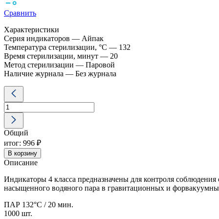
Сравнить
Характеристики
Серия индикаторов — Айпак
Температура стерилизации, °C — 132
Время стерилизации, минут — 20
Метод стерилизации — Паровой
Наличие журнала — Без журнала
Количество
товара
Айпак
индикатор
химический
Общий
ПАР
132/20
итог:
996 ₽
класс
В корзину
4
Описание
1000
шт
Индикаторы 4 класса предназначены для контроля соблюдения
без
насыщенного водяного пара в гравитационных и форвакуумных
журнала
ПАР 132°C / 20 мин.
1000 шт.