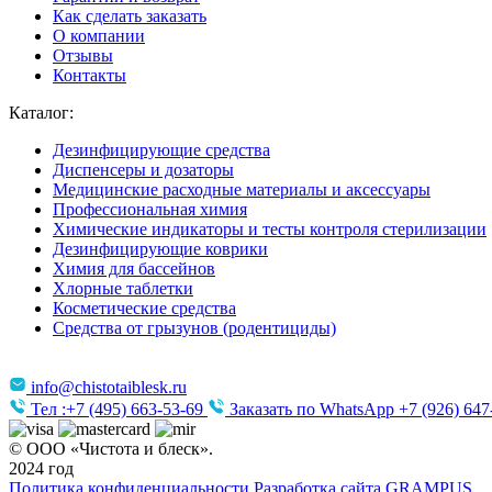
Как сделать заказать
О компании
Отзывы
Контакты
Каталог:
Дезинфицирующие средства
Диспенсеры и дозаторы
Медицинские расходные материалы и аксессуары
Профессиональная химия
Химические индикаторы и тесты контроля стерилизации
Дезинфицирующие коврики
Химия для бассейнов
Хлорные таблетки
Косметические средства
Средства от грызунов (родентициды)
info@chistotaiblesk.ru
Тел :+7 (495) 663-53-69
Заказать по WhatsApp +7 (926) 647
© ООО «Чистота и блеск».
2024 год
Политика конфиденциальности
Разработка сайта
GRAMPUS