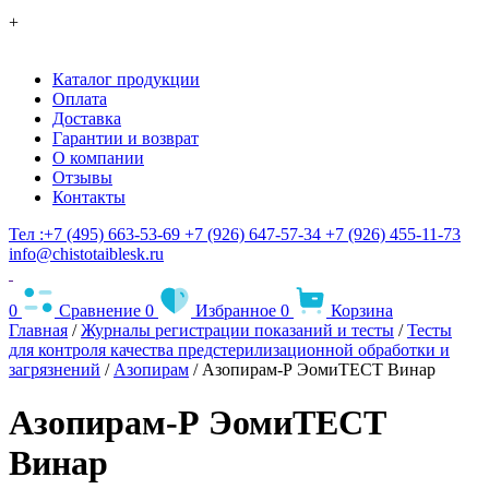
+
Каталог продукции
Оплата
Доставка
Гарантии и возврат
О компании
Отзывы
Контакты
Тел :+7 (495) 663-53-69
+7 (926) 647-57-34
+7 (926) 455-11-73
info@chistotaiblesk.ru
0
Сравнение
0
Избранное
0
Корзина
Главная
/
Журналы регистрации показаний и тесты
/
Тесты
для контроля качества предстерилизационной обработки и
загрязнений
/
Азопирам
/ Азопирам-Р ЭомиТЕСТ Винар
Азопирам-Р ЭомиТЕСТ
Винар