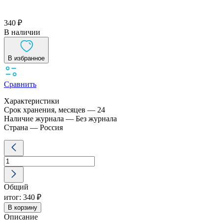
340 ₽
В наличии
В избранное
Сравнить
Характеристики
Срок хранения, месяцев — 24
Наличие журнала — Без журнала
Страна — Россия
Количество
товара
Азопирам-
Р
ЭомиТЕСТ
Общий
Винар
итог:
340 ₽
В корзину
Описание