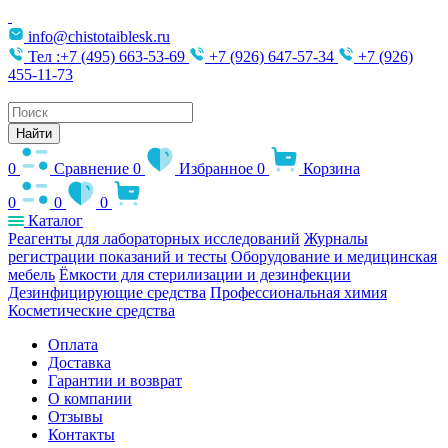
info@chistotaiblesk.ru
Тел :+7 (495) 663-53-69
+7 (926) 647-57-34
+7 (926)
455-11-73
Поиск
товаров
Найти
0
Сравнение
0
Избранное
0
Корзина
0
0
0
Каталог
Реагенты для лабораторных исследований
Журналы
регистрации показаний и тесты
Оборудование и медицинская
мебель
Ёмкости для стерилизации и дезинфекции
Дезинфицирующие средства
Профессиональная химия
Косметические средства
Оплата
Доставка
Гарантии и возврат
О компании
Отзывы
Контакты