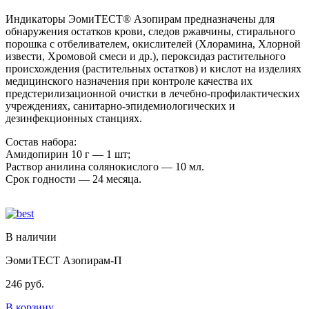
Индикаторы ЭомиТЕСТ® Азопирам предназначены для
обнаружения остатков крови, следов ржавчины, стирального
порошка с отбеливателем, окислителей (Хлорамина, Хлорной
извести, Хромовой смеси и др.), пероксидаз растительного
происхождения (растительных остатков) и кислот на изделиях
медицинского назначения при контроле качества их
предстерилизационной очистки в лечебно-профилактических
учреждениях, санитарно-эпидемиологических и
дезинфекционных станциях.
Состав набора:
Амидопирин 10 г — 1 шт;
Раствор анилина солянокислого — 10 мл.
Срок годности — 24 месяца.
В наличии
ЭомиТЕСТ Азопирам-П
246
руб.
В корзину