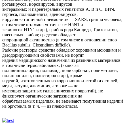
ротавирусов, норовирусов, вирусов
энтеральных и парентеральных гепатитов А, В и С, ВИЧ,
герпеса, полиомиелита, аденовирусов,
вирусов «атипичной пневмонии» — SARS, гриппа человека,
в том числе штаммов «птичьего» H5N1 и
«свиного» H1N1 и др.), грибов рода Кандида, Трихофитон,
плесневых грибов; средство обладает
спороцидной активностью (в том числе в отношении спор
Bacillus subtilis, Clostridium difficile).
Рабочие растворы средства обладают хорошими моющими и
дезодорирующими свойствами, не портят
изделия медицинского назначения из различных материалов,
в том числе термолабильных, (включая
поливинилхлорид, полиамид, поликарбонат, полиметилен,
полипропилен, полистирол и др.), кроме
изделий, изготовленных из коррозионно-нестойких сталей,
меди, латуни, алюминия, а также — не
имеющих защитных гальванических покрытий), не
фиксируют органические загрязнения на
обрабатываемых изделиях, не вызывают помутнения изделий
из оргстекла (в т. ч. — из плексигласа).