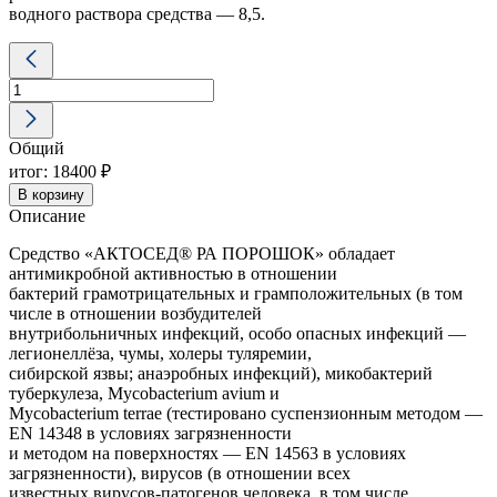
водного раствора средства — 8,5.
Количество
товара
АКТОСЕД
РА
(порошок)
Общий
дезинфицирующее
средство
итог:
18400 ₽
5
В корзину
кг
Описание
Средство «АКТОСЕД® РА ПОРОШОК» обладает
антимикробной активностью в отношении
бактерий грамотрицательных и грамположительных (в том
числе в отношении возбудителей
внутрибольничных инфекций, особо опасных инфекций —
легионеллёза, чумы, холеры туляремии,
сибирской язвы; анаэробных инфекций), микобактерий
туберкулеза, Mycobacterium avium и
Mycobacterium terrae (тестировано суспензионным методом —
EN 14348 в условиях загрязненности
и методом на поверхностях — EN 14563 в условиях
загрязненности), вирусов (в отношении всех
известных вирусов-патогенов человека, в том числе