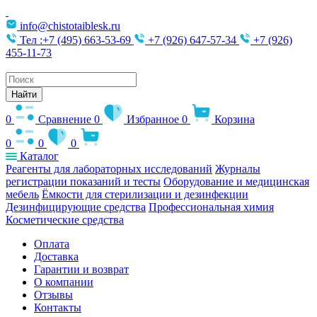
info@chistotaiblesk.ru
Тел :+7 (495) 663-53-69
+7 (926) 647-57-34
+7 (926)
455-11-73
Поиск
товаров
Найти
0
Сравнение
0
Избранное
0
Корзина
0
0
0
Каталог
Реагенты для лабораторных исследований
Журналы
регистрации показаний и тесты
Оборудование и медицинская
мебель
Ёмкости для стерилизации и дезинфекции
Дезинфицирующие средства
Профессиональная химия
Косметические средства
Оплата
Доставка
Гарантии и возврат
О компании
Отзывы
Контакты