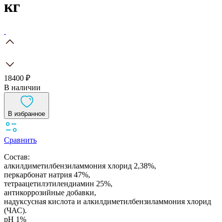
кг
18400 ₽
В наличии
В избранное
Сравнить
Состав:
алкилдиметилбензиламмония хлорид 2,38%,
перкарбонат натрия 47%,
тетраацетилэтилендиамин 25%,
антикоррозийные добавки,
надуксусная кислота и алкилдиметилбензиламмония хлорид
(ЧАС).
pH 1%