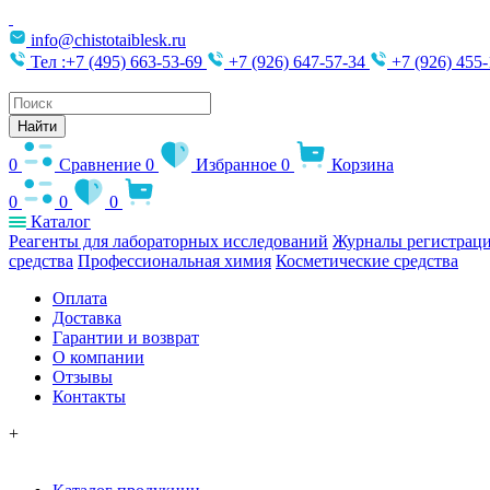
info@chistotaiblesk.ru
Тел :+7 (495) 663-53-69
+7 (926) 647-57-34
+7 (926) 455-
Поиск
товаров
Найти
0
Сравнение
0
Избранное
0
Корзина
0
0
0
Каталог
Реагенты для лабораторных исследований
Журналы регистраци
средства
Профессиональная химия
Косметические средства
Оплата
Доставка
Гарантии и возврат
О компании
Отзывы
Контакты
+