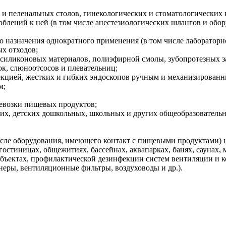
и пеленальных столов, гинекологических и стоматологических 
блений к ней (в том числе анестезиологических шлангов и обор
 назначения однократного применения (в том числе лабораторно
ых отходов;
 силиконовых материалов, полиэфирной смолы, зубопротезных за
к, слюноотсосов и плевательниц;
екцией, жестких и гибких эндоскопов ручным и механизированн
м;
ревозки пищевых продуктов;
ких, детских дошкольных, школьных и других общеобразователь
исле оборудования, имеющего контакт с пищевыми продуктами) 
остиницах, общежитиях, бассейнах, аквапарках, банях, саунах, 
объектах, профилактической дезинфекции систем вентиляции и 
еры, вентиляционные фильтры, воздуховоды и др.).