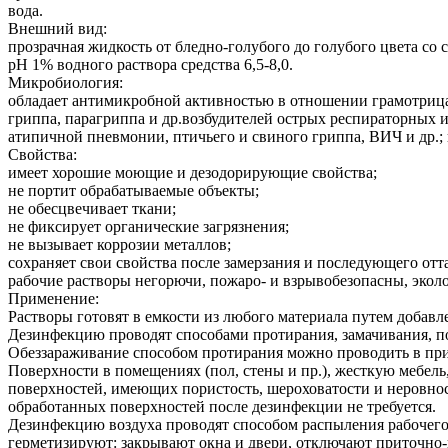
вода.
Внешний вид:
прозрачная жидкость от бледно-голубого до голубого цвета со
рН 1% водного раствора средства 6,5-8,0.
Микробиология:
обладает антимикробной активностью в отношении грамотрица
гриппа, парагриппа и др.возбудителей острых респираторных 
атипичной пневмонии, птичьего и свиного гриппа, ВИЧ и др.;
Свойства:
имеет хорошие моющие и дезодорирующие свойства;
не портит обрабатываемые объекты;
не обесцвечивает ткани;
не фиксирует органические загрязнения;
не вызывает коррозии металлов;
сохраняет свои свойства после замерзания и последующего отт
рабочие растворы негорючи, пожаро- и взрывобезопасны, экол
Применение:
Растворы готовят в емкости из любого материала путем добавл
Дезинфекцию проводят способами протирания, замачивания, п
Обеззараживание способом протирания можно проводить в при
Поверхности в помещениях (пол, стены и пр.), жесткую мебель,
поверхностей, имеющих пористость, шероховатости и неровност
обработанных поверхностей после дезинфекции не требуется.
Дезинфекцию воздуха проводят способом распыления рабочего 
герметизируют: закрывают окна и двери, отключают приточн