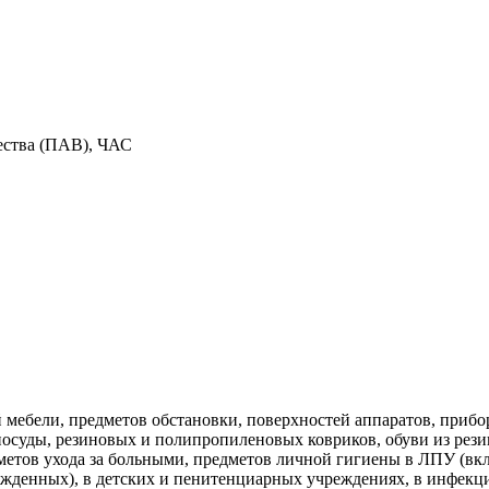
ества (ПАВ), ЧАС
мебели, предметов обстановки, поверхностей аппаратов, прибор
 посуды, резиновых и полипропиленовых ковриков, обуви из рез
дметов ухода за больными, предметов личной гигиены в ЛПУ (вк
ожденных), в детских и пенитенциарных учреждениях, в инфекц