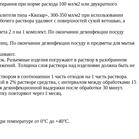
ирания при норме расхода 100 мл/м2 или двукратного
ылителя типа «Квазар», 300-350 мл/м2 при использовании
бочего раствора удаляют с поверхностей сухой ветошью, а
ета 2 л на 1 комплект. По окончании дезинфекции посуду
иниц. По окончании дезинфекции посуду и предметы для мытья
кивают.
ок. Разъемные изделия погружают в раствор в разобранном
ижений. Толщина слоя раствора над изделиями должна быть не
вором в соотношении 1 часть отходов на 1 часть раствора.
й в 2% растворе средства, с интервалом между обработками 15
мя дезинфекционной выдержки после обработки 30 минут.
ку повторяют через 1 месяц.
ри температуре от 0°С до +40°С.