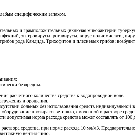
 слабым специфическим запахом.
тельных и грамположительных (включая микобактерии туберкул
инфекций, энтеровирусы, ротавирусы, вирус полиомиелита, виру
 грибов рода Кандида, Трихофитон и плесневых грибов; возбуд
аивания;
огически безвредны.
ения расчетного количества средства к водопроводной воде.
огружения и орошения.
сутствии больных без использования средств индивидуальной 
 оборудование протирают ветошью, смоченной в растворе средств
и допустимая норма расхода средства может составлять от 100 д
раствора средства, при норме расхода 10 мл/м3. Предваритель
о-вытяжную вентиляцию.