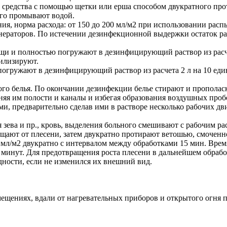
средства с помощью щетки или ерша способом двукратного прот
его промывают водой.
я, норма расхода: от 150 до 200 мл/м2 при использовании расп
енераторов. По истечении дезинфекционной выдержки остаток ра
ищи и полностью погружают в дезинфицирующий раствор из расч
тилизируют.
погружают в дезинфицирующий раствор из расчета 2 л на 10 ед
сухого белья. По окончании дезинфекции белье стирают и прополас
яя им полости и каналы и избегая образования воздушных проб
и, предварительно сделав ими в растворе несколько рабочих дв
ева и пр., кровь, выделения больного смешивают с рабочим раст
щают от плесени, затем двукратно протирают ветошью, смоченно
0 мл/м2 двукратно с интервалом между обработками 15 мин. Вре
 минут. Для предотвращения роста плесени в дальнейшем обработ
дности, если не изменился их внешний вид.
ещениях, вдали от нагревательных приборов и открытого огня п