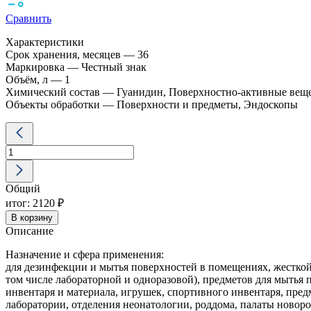
Сравнить
Характеристики
Срок хранения, месяцев — 36
Маркировка — Честный знак
Объём, л — 1
Химический состав — Гуанидин, Поверхностно-активные вещ
Объекты обработки — Поверхности и предметы, Эндоскопы
Количество
товара
Ультрадез
Форте
1
Общий
л
возможна
итог:
2120 ₽
дезинфекция
В корзину
эндоскопов
Описание
Назначение и сфера применения:
для дезинфекции и мытья поверхностей в помещениях, жесткой 
том числе лабораторной и одноразовой), предметов для мытья
инвентаря и материала, игрушек, спортивного инвентаря, пре
лаборатории, отделения неонатологии, роддома, палаты новор