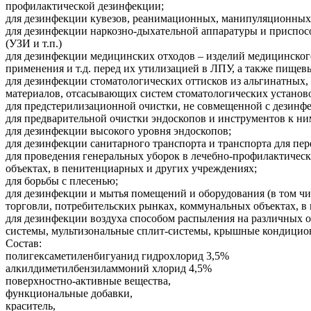
профилактической дезинфекции;
для дезинфекции кувезов, реанимационных, манипуляционных 
для дезинфекции наркозно-дыхательной аппаратуры и приспосо
(УЗИ и т.п.)
для дезинфекции медицинских отходов – изделий медицинского
применения и т.д. перед их утилизацией в ЛПУ, а также пищев
для дезинфекции стоматологических оттисков из альгинатных,
материалов, отсасывающих систем стоматологических установо
для предстерилизационной очистки, не совмещенной с дезинф
для предварительной очистки эндоскопов и инструментов к ни
для дезинфекции высокого уровня эндоскопов;
для дезинфекции санитарного транспорта и транспорта для пе
для проведения генеральных уборок в лечебно-профилактичес
объектах, в пенитенциарных и других учреждениях;
для борьбы с плесенью;
для дезинфекции и мытья помещений и оборудования (в том ч
торговли, потребительских рынках, коммунальных объектах, в г
для дезинфекции воздуха способом распыления на различных 
системы, мультизональные сплит-системы, крышные кондицион
Состав:
полигексаметиленбигуанид гидрохлорид 3,5%
алкилдиметилбензиламмоний хлорид 4,5%
поверхностно-активные вещества,
функциональные добавки,
краситель,