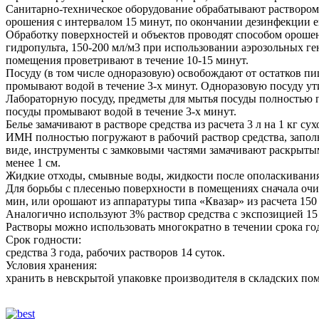
Санитарно-техническое оборудование обрабатывают раствором 
орошения с интервалом 15 минут, по окончании дезинфекции 
Обработку поверхностей и объектов проводят способом орошени
гидропульта, 150-200 мл/м3 при использовании аэрозольных г
помещения проветривают в течение 10-15 минут.
Посуду (в том числе одноразовую) освобождают от остатков п
промывают водой в течение 3-х минут. Одноразовую посуду у
Лабораторную посуду, предметы для мытья посуды полностью 
посуды промывают водой в течение 3-х минут.
Белье замачивают в растворе средства из расчета 3 л на 1 кг 
ИМН полностью погружают в рабочий раствор средства, заполн
виде, инструменты с замковыми частями замачивают раскрытым
менее 1 см.
Жидкие отходы, смывные воды, жидкости после ополаскивания з
Для борьбы с плесенью поверхности в помещениях сначала очи
мин, или орошают из аппаратуры типа «Квазар» из расчета 15
Аналогично используют 3% раствор средства с экспозицией 15
Растворы можно использовать многократно в течении срока го
Срок годности:
средства 3 года, рабочих растворов 14 суток.
Условия хранения:
хранить в невскрытой упаковке производителя в складских пом