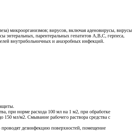
еза) микроорганизмов; вирусов, включая аденовирусы, вирусы
сы энтеральных, парентеральных гепатитов А,В,С, герпеса,
ителей внутрибольничных и анаэробных инфекций.
защиты.
а, при норме расхода 100 мл на 1 м2, при обработке
о 150 мл/м2. Смывание рабочего раствора средства с
но проводят дезинфекцию поверхностей, помещение