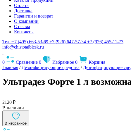
Каталог продукции
Оплата
Доставка
Гарантии и возврат
О компании
Отзывы
Контакты
Тел :+7 (495) 663-53-69
+7 (926) 647-57-34
+7 (926) 455-11-73
info@chistotaiblesk.ru
0
Сравнение
0
Избранное
0
Корзина
Главная
/
Дезинфицирующие средства
/
Дезинфицирующие сред
Ультрадез Форте 1 л возможн
2120 ₽
В наличии
В избранное