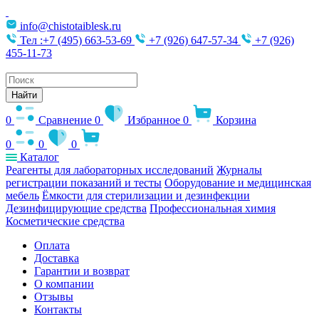
info@chistotaiblesk.ru
Тел :+7 (495) 663-53-69
+7 (926) 647-57-34
+7 (926)
455-11-73
Поиск
товаров
Найти
0
Сравнение
0
Избранное
0
Корзина
0
0
0
Каталог
Реагенты для лабораторных исследований
Журналы
регистрации показаний и тесты
Оборудование и медицинская
мебель
Ёмкости для стерилизации и дезинфекции
Дезинфицирующие средства
Профессиональная химия
Косметические средства
Оплата
Доставка
Гарантии и возврат
О компании
Отзывы
Контакты