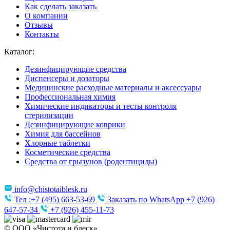
Как сделать заказать
О компании
Отзывы
Контакты
Каталог:
Дезинфицирующие средства
Диспенсеры и дозаторы
Медицинские расходные материалы и аксессуары
Профессиональная химия
Химические индикаторы и тесты контроля
стерилизации
Дезинфицирующие коврики
Химия для бассейнов
Хлорные таблетки
Косметические средства
Средства от грызунов (родентициды)
info@chistotaiblesk.ru
Тел :+7 (495) 663-53-69
Заказать по WhatsApp +7 (926)
647-57-34
+7 (926) 455-11-73
© ООО «Чистота и блеск».