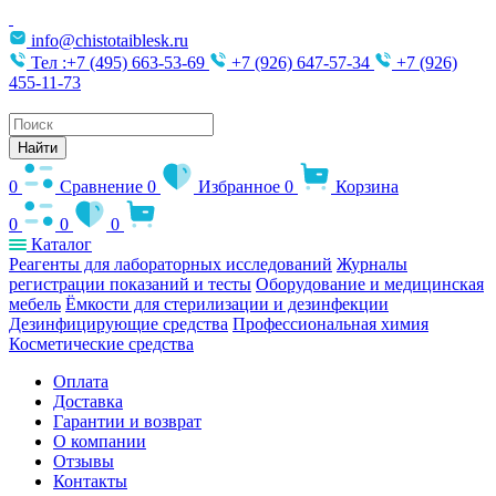
info@chistotaiblesk.ru
Тел :+7 (495) 663-53-69
+7 (926) 647-57-34
+7 (926)
455-11-73
Поиск
товаров
Найти
0
Сравнение
0
Избранное
0
Корзина
0
0
0
Каталог
Реагенты для лабораторных исследований
Журналы
регистрации показаний и тесты
Оборудование и медицинская
мебель
Ёмкости для стерилизации и дезинфекции
Дезинфицирующие средства
Профессиональная химия
Косметические средства
Оплата
Доставка
Гарантии и возврат
О компании
Отзывы
Контакты