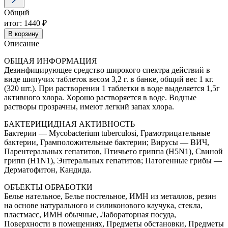
хлорные
Общий
таблетки
320шт
итог:
1440 ₽
В корзину
Описание
ОБЩАЯ ИНФОРМАЦИЯ
Дезинфицирующее средство широкого спектра действий в
виде шипучих таблеток весом 3,2 г. в банке, общий вес 1 кг.
(320 шт.). При растворении 1 таблетки в воде выделяется 1,5г
активного хлора. Хорошо растворяется в воде. Водные
растворы прозрачны, имеют легкий запах хлора.
БАКТЕРИЦИДНАЯ АКТИВНОСТЬ
Бактерии — Mycobacterium tuberculosi, Грамотрицательные
бактерии, Грамположительные бактерии; Вирусы — ВИЧ,
Парентеральных гепатитов, Птичьего гриппа (H5N1), Свиной
грипп (H1N1), Энтеральных гепатитов; Патогенные грибы —
Дерматофитон, Кандида.
ОБЪЕКТЫ ОБРАБОТКИ
Белье нательное, Белье постельное, ИМН из металлов, резин
на основе натурального и силиконового каучука, стекла,
пластмасс, ИМН обычные, Лабораторная посуда,
Поверхности в помещениях, Предметы обстановки, Предметы