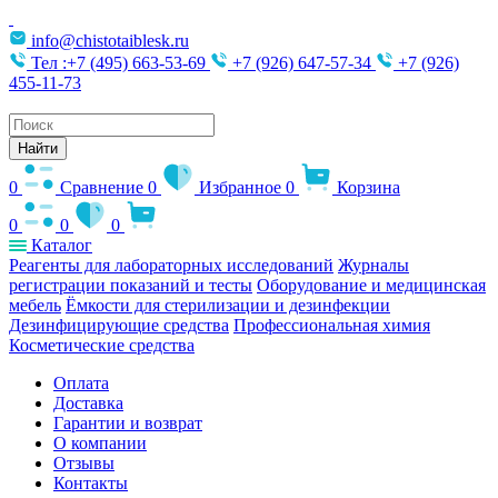
info@chistotaiblesk.ru
Тел :+7 (495) 663-53-69
+7 (926) 647-57-34
+7 (926)
455-11-73
Поиск
товаров
Найти
0
Сравнение
0
Избранное
0
Корзина
0
0
0
Каталог
Реагенты для лабораторных исследований
Журналы
регистрации показаний и тесты
Оборудование и медицинская
мебель
Ёмкости для стерилизации и дезинфекции
Дезинфицирующие средства
Профессиональная химия
Косметические средства
Оплата
Доставка
Гарантии и возврат
О компании
Отзывы
Контакты