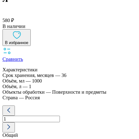
580 ₽
В наличии
В избранное
Сравнить
Характеристики
Срок хранения, месяцев — 36
Объём, мл — 1000
Объём, л — 1
Объекты обработки — Поверхности и предметы
Страна — Россия
Количество
товара
Ультрадез
пенный
дезинфицирующее
Общий
средство