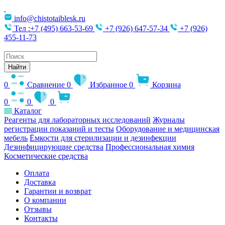
info@chistotaiblesk.ru
Тел :+7 (495) 663-53-69
+7 (926) 647-57-34
+7 (926)
455-11-73
Поиск
товаров
Найти
0
Сравнение
0
Избранное
0
Корзина
0
0
0
Каталог
Реагенты для лабораторных исследований
Журналы
регистрации показаний и тесты
Оборудование и медицинская
мебель
Ёмкости для стерилизации и дезинфекции
Дезинфицирующие средства
Профессиональная химия
Косметические средства
Оплата
Доставка
Гарантии и возврат
О компании
Отзывы
Контакты