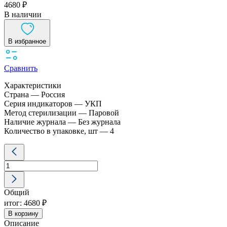
4680 ₽
В наличии
В избранное
Сравнить
Характеристики
Страна — Россия
Серия индикаторов — УКП
Метод стерилизации — Паровой
Наличие журнала — Без журнала
Количество в упаковке, шт — 4
Количество
товара
УКП-
Винар-
ИБ-
Общий
ПА-
ПО
итог:
4680 ₽
4
В корзину
шт
Описание