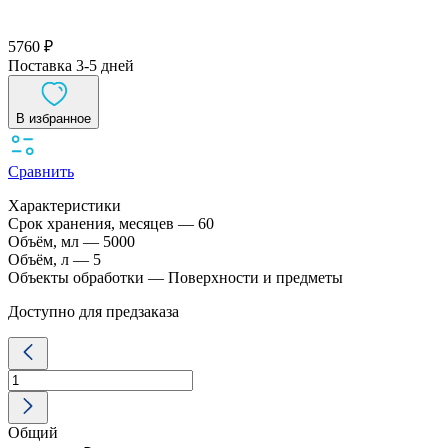
5760 ₽
Поставка 3-5 дней
В избранное
Сравнить
Характеристики
Срок хранения, месяцев — 60
Объём, мл — 5000
Объём, л — 5
Объекты обработки — Поверхности и предметы
Доступно для предзаказа
Количество
товара
Средство
дезинфицирующее
DGM
Общий
Дезигард