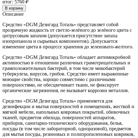
Тоталь
итог:
5760 ₽
5
В корзину
л
Описание
Средство «DGM Дезигард Тоталь» представляет собой
прозрачную жидкость от светло-зелёного до зелёного цвета с
цитрусовым запахом (допускается присутствие запаха
изопропанола и сырьевых компонентов). Допускается
изменение цвета в процессе хранения до зеленовато-желтого.
Средство «DGM Дезигард Тоталь» обладает антимикробной
активностью в отношении различных грамотрицательных и
грамположительных бактерий, в том числе микобактерий
туберкулеза, вирусов, грибов. Средство имеет выраженные
моющие свойства, хорошо совместимо с различными
поверхностями, не обесцвечивает ткани, не фиксирует
органические загрязнения, не вызывает коррозии металлов.
Средство «DGM Дезигард Тоталь» применяется для
дезинфекции и мытья поверхностей в помещениях, жесткой и
мягкой мебели, напольных ковровых покрытий, обивочных
тканей, предметов обихода, поверхностей аппаратов,
приборов, санитарно-технического оборудования, белья,
посуды (в том числе лабораторной, одноразовой), предметов
для мытья посуды, резиновых и полипропиленовых ковриков,