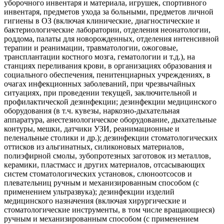
уборочного инвентаря и материала, игрушек, спортивного
инвентаря, предметов ухода за больными, предметов личной
гигиены в ОЗ (включая клинические, диагностические и
бактериологические лаборатории, отделения неонатологии,
роддома, палаты для новорожденных, отделения интенсивной
терапии и реанимации, травматологии, ожоговые,
трансплантации костного мозга, гематологии и т.д.), на
станциях переливания крови, в организациях образования и
социального обеспечения, пенитенциарных учреждениях, в
очагах инфекционных заболеваний, при чрезвычайных
ситуациях, при проведении текущей, заключительной и
профилактической дезинфекции; дезинфекции медицинского
оборудования (в т.ч. кувезы, наркозно-дыхательная
аппаратура, анестезиологическое оборудование, дыхательные
контуры, мешки, датчики УЗИ, реанимационные и
пеленальные столики и др.); дезинфекции стоматологических
оттисков из альгинатных, силиконовых материалов,
полиэфирной смолы, зубопротезных заготовок из металлов,
керамики, пластмасс и других материалов, отсасывающих
систем стоматологических установок, слюноотсосов и
плевательниц ручным и механизированным способом (с
применением ультразвука); дезинфекции изделий
медицинского назначения (включая хирургические и
стоматологические инструменты, в том числе вращающиеся)
ручным и механизированным способом (с применением