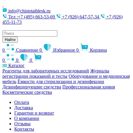
info@chistotaiblesk.ru
Тел :+7 (495) 663-53-69
+7 (926) 647-57-34
+7 (926)
455-11-73
Поиск
товаров
Найти
0
Сравнение
0
Избранное
0
Корзина
0
0
0
Каталог
Реагенты для лабораторных исследований
Журналы
регистрации показаний и тесты
Оборудование и медицинская
мебель
Ёмкости для стерилизации и дезинфекции
Дезинфицирующие средства
Профессиональная химия
Косметические средства
Оплата
Доставка
Гарантии и возврат
О компании
Отзывы
Контакты