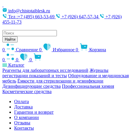
info@chistotaiblesk.ru
Тел :+7 (495) 663-53-69
+7 (926) 647-57-34
+7 (926)
455-11-73
Поиск
товаров
Найти
0
Сравнение
0
Избранное
0
Корзина
0
0
0
Каталог
Реагенты для лабораторных исследований
Журналы
регистрации показаний и тесты
Оборудование и медицинская
мебель
Ёмкости для стерилизации и дезинфекции
Дезинфицирующие средства
Профессиональная химия
Косметические средства
Оплата
Доставка
Гарантии и возврат
О компании
Отзывы
Контакты