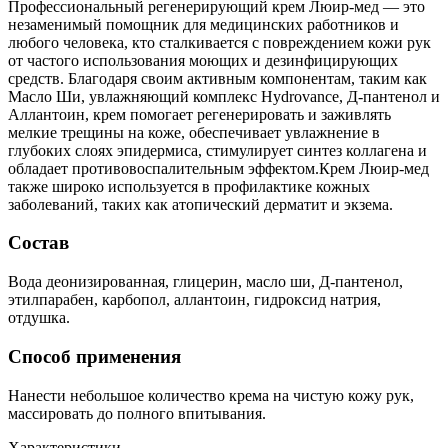
Профессиональный регенерирующий крем Люир-мед — это
незаменимый помощник для медицинских работников и
любого человека, кто сталкивается с повреждением кожи рук
от частого использования моющих и дезинфицирующих
средств. Благодаря своим активным компонентам, таким как
Масло Ши, увлажняющий комплекс Hydrovance, Д-пантенол и
Аллантоин, крем помогает регенерировать и заживлять
мелкие трещины на коже, обеспечивает увлажнение в
глубоких слоях эпидермиса, стимулирует синтез коллагена и
обладает противовоспалительным эффектом.Крем Люир-мед
также широко используется в профилактике кожных
заболеваний, таких как атопический дерматит и экзема.
Состав
Вода деонизированная, глицерин, масло ши, Д-пантенол,
этилпарабен, карбопол, аллантоин, гидроксид натрия,
отдушка.
Способ применения
Нанести небольшое количество крема на чистую кожу рук,
массировать до полного впитывания.
Характеристики