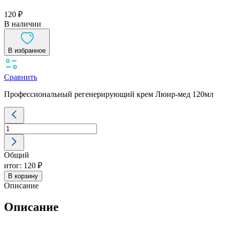
120 ₽
В наличии
В избранное
Сравнить
Профессиональный регенерирующий крем Люир-мед 120мл
Количество
товара
Люир
мед
120мл
Общий
(крем
регенерирующий)
итог:
120 ₽
В корзину
Описание
Описание