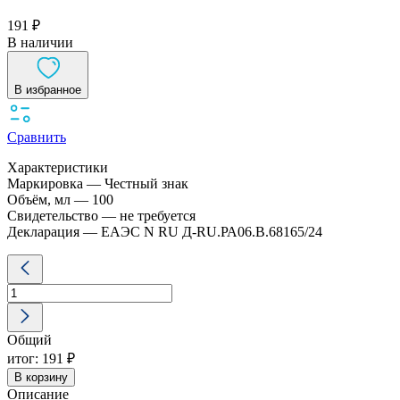
191 ₽
В наличии
В избранное
Сравнить
Характеристики
Маркировка — Честный знак
Объём, мл — 100
Свидетельство — не требуется
Декларация — ЕАЭС N RU Д-RU.РА06.В.68165/24
Количество
товара
Люир
Мед
крем
Общий
для
рук
итог:
191 ₽
100
В корзину
мл
Описание