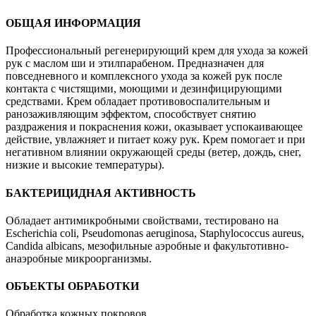
ОБЩАЯ ИНФОРМАЦИЯ
Профессиональный регенерирующий крем для ухода за кожей
рук с маслом ши и этилпарабеном. Предназначен для
повседневного и комплексного ухода за кожей рук после
контакта с чистящими, моющими и дезинфицирующими
средствами. Крем обладает противовоспалительным и
ранозаживляющим эффектом, способствует снятию
раздражения и покраснения кожи, оказывает успокаивающее
действие, увлажняет и питает кожу рук. Крем помогает и при
негативном влиянии окружающей среды (ветер, дождь, снег,
низкие и высокие температуры).
БАКТЕРИЦИДНАЯ АКТИВНОСТЬ
Обладает антимикробными свойствами, тестировано на
Escherichia coli, Pseudomonas aeruginosa, Staphylococcus aureus,
Candida albicans, мезофильные аэробные и факультотивно-
анаэробные микроорганизмы.
ОБЪЕКТЫ ОБРАБОТКИ
Обработка кожных покровов.