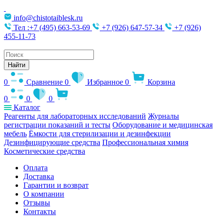
info@chistotaiblesk.ru
Тел :+7 (495) 663-53-69
+7 (926) 647-57-34
+7 (926)
455-11-73
Поиск
товаров
Найти
0
Сравнение
0
Избранное
0
Корзина
0
0
0
Каталог
Реагенты для лабораторных исследований
Журналы
регистрации показаний и тесты
Оборудование и медицинская
мебель
Ёмкости для стерилизации и дезинфекции
Дезинфицирующие средства
Профессиональная химия
Косметические средства
Оплата
Доставка
Гарантии и возврат
О компании
Отзывы
Контакты