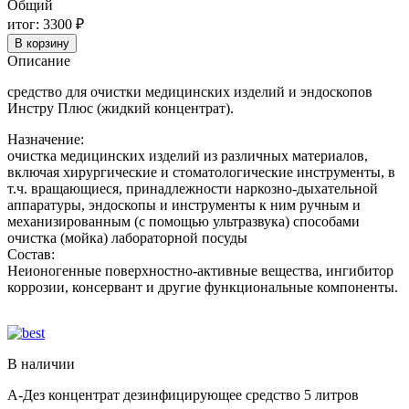
Общий
предстерилизационной
обработки
итог:
3300 ₽
инструмента
В корзину
5
Описание
л
средство для очистки медицинских изделий и эндоскопов
Инстру Плюс (жидкий концентрат).
Назначение:
очистка медицинских изделий из различных материалов,
включая хирургические и стоматологические инструменты, в
т.ч. вращающиеся, принадлежности наркозно-дыхательной
аппаратуры, эндоскопы и инструменты к ним ручным и
механизированным (с помощью ультразвука) способами
очистка (мойка) лабораторной посуды
Состав:
Неионогенные поверхностно-активные вещества, ингибитор
коррозии, консервант и другие функциональные компоненты.
В наличии
А-Дез концентрат дезинфицирующее средство 5 литров