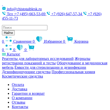
info@chistotaiblesk.ru
Тел :+7 (495) 663-53-69
+7 (926) 647-57-34
+7 (926)
455-11-73
Поиск
товаров
Найти
0
Сравнение
0
Избранное
0
Корзина
0
0
0
Каталог
Реагенты для лабораторных исследований
Журналы
регистрации показаний и тесты
Оборудование и медицинская
мебель
Ёмкости для стерилизации и дезинфекции
Дезинфицирующие средства
Профессиональная химия
Косметические средства
Оплата
Доставка
Гарантии и возврат
О компании
Отзывы
Контакты