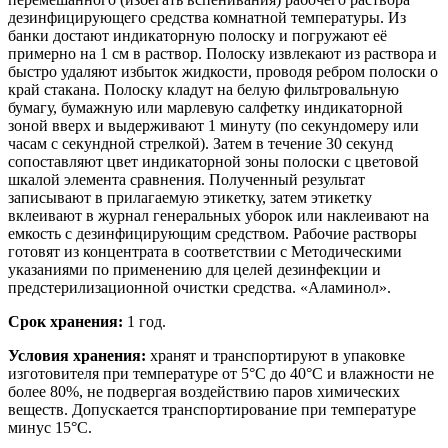
дезинфицирующего средства комнатной температуры. Из
банки достают индикаторную полоску и погружают её
примерно на 1 см в раствор. Полоску извлекают из раствора и
быстро удаляют избыток жидкости, проводя ребром полоски о
край стакана. Полоску кладут на белую фильтровальную
бумагу, бумажную или марлевую салфетку индикаторной
зоной вверх и выдерживают 1 минуту (по секундомеру или
часам с секундной стрелкой). Затем в течение 30 секунд
сопоставляют цвет индикаторной зоны полоски с цветовой
шкалой элемента сравнения. Полученный результат
записывают в прилагаемую этикетку, затем этикетку
вклеивают в журнал генеральных уборок или наклеивают на
емкость с дезинфицирующим средством. Рабочие растворы
готовят из концентрата в соответствии с Методическими
указаниями по применению для целей дезинфекции и
предстерилизационной очистки средства. «Аламинол».
Срок хранения:
1 год.
Условия хранения:
хранят и транспортируют в упаковке
изготовителя при температуре от 5°С до 40°С и влажности не
более 80%, не подвергая воздействию паров химических
веществ. Допускается транспортирование при температуре
минус 15°С.