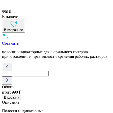
990 ₽
В наличии
В избранное
Сравнить
полоски индикаторные для визуального контроля
приготовления и правильности хранения рабочих растворов
Количество
товара
Дезиконт-
Аламинол
100шт./
Общий
уп.
итог:
990 ₽
В корзину
Описание
Полоски индикаторные