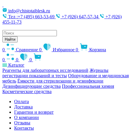
info@chistotaiblesk.ru
Тел :+7 (495) 663-53-69
+7 (926) 647-57-34
+7 (926)
455-11-73
Поиск
товаров
Найти
0
Сравнение
0
Избранное
0
Корзина
0
0
0
Каталог
Реагенты для лабораторных исследований
Журналы
регистрации показаний и тесты
Оборудование и медицинская
мебель
Ёмкости для стерилизации и дезинфекции
Дезинфицирующие средства
Профессиональная химия
Косметические средства
Оплата
Доставка
Гарантии и возврат
О компании
Отзывы
Контакты