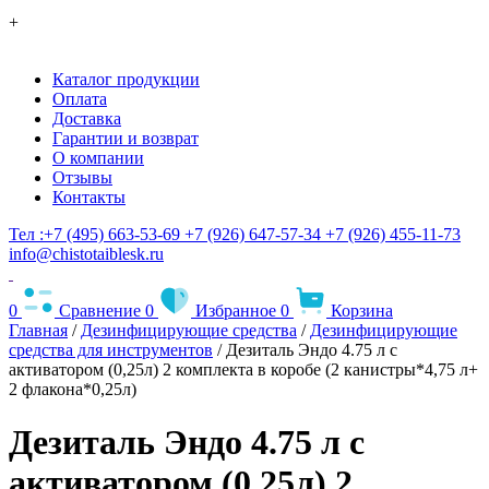
+
Каталог продукции
Оплата
Доставка
Гарантии и возврат
О компании
Отзывы
Контакты
Тел :+7 (495) 663-53-69
+7 (926) 647-57-34
+7 (926) 455-11-73
info@chistotaiblesk.ru
0
Сравнение
0
Избранное
0
Корзина
Главная
/
Дезинфицирующие средства
/
Дезинфицирующие
средства для инструментов
/ Дезиталь Эндо 4.75 л с
активатором (0,25л) 2 комплекта в коробе (2 канистры*4,75 л+
2 флакона*0,25л)
Дезиталь Эндо 4.75 л с
активатором (0,25л) 2