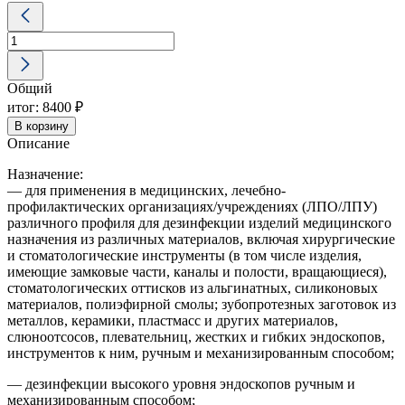
Количество
товара
Дезиталь
Эндо
4.75
Общий
л
с
итог:
8400 ₽
активатором
В корзину
(0,25л)
Описание
2
комплекта
Назначение:
в
— для применения в медицинских, лечебно-
коробе
профилактических организациях/учреждениях (ЛПО/ЛПУ)
(2
различного профиля для дезинфекции изделий медицинского
канистры*4,75
назначения из различных материалов, включая хирургические
л+
и стоматологические инструменты (в том числе изделия,
2
имеющие замковые части, каналы и полости, вращающиеся),
флакона*0,25л)
стоматологических оттисков из альгинатных, силиконовых
материалов, полиэфирной смолы; зубопротезных заготовок из
металлов, керамики, пластмасс и других материалов,
слюноотсосов, плевательниц, жестких и гибких эндоскопов,
инструментов к ним, ручным и механизированным способом;
— дезинфекции высокого уровня эндоскопов ручным и
механизированным способом;