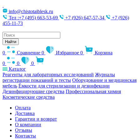
info@chistotaiblesk.ru
Тел :+7 (495) 663-53-69
+7 (926) 647-57-34
+7 (926)
455-11-73
Поиск
товаров
Найти
0
Сравнение
0
Избранное
0
Корзина
0
0
0
Каталог
Реагенты для лабораторных исследований
Журналы
регистрации показаний и тесты
Оборудование и медицинская
мебель
Ёмкости для стерилизации и дезинфекции
Дезинфицирующие средства
Профессиональная химия
Косметические средства
Оплата
Доставка
Гарантии и возврат
О компании
Отзывы
Контакты