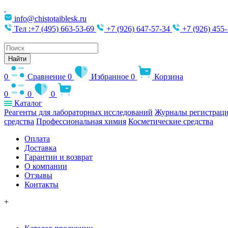
info@chistotaiblesk.ru
Тел :+7 (495) 663-53-69
+7 (926) 647-57-34
+7 (926) 455-
Поиск
товаров
Найти
0
Сравнение
0
Избранное
0
Корзина
0
0
0
Каталог
Реагенты для лабораторных исследований
Журналы регистраци
средства
Профессиональная химия
Косметические средства
Оплата
Доставка
Гарантии и возврат
О компании
Отзывы
Контакты
+