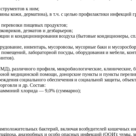
нструментов к ним;
зины кожи, дерматина), в т.ч. с целью профилактики инфекций 
я перевозки пищевых продуктов;
ковриков, дезматов и дезбарьеров;
яции и кондиционирования воздуха (бытовые кондиционеры, сп
рудование, инвентарь, мусоровозы, мусорные баки и мусоросбо
к, помещений, лабораторной посуды, оборудования и мебели, к
интов).
МД), различного профиля, микробиологические, клинические, 
ожной медицинской помощи, донорские пункты и пункты перели
 учреждения социального обеспечения и социальной защиты, объ
орговли и др. Состав:
аммоний хлорида — 9,0% (суммарно);
мположительных бактерий, включая возбудителей кишечных инфек
ginosa, анаэробных и особо опасных инфекций (ООИ): чумы, хол