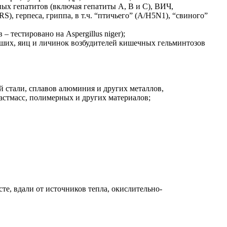
ных гепатитов (включая гепатиты А, В и С), ВИЧ,
, герпеса, гриппа, в т.ч. “птичьего” (А/H5N1), “свиного”
тестировано на Aspergillus niger);
ейших, яиц и личинок возбудителей кишечных гельминтозов
 стали, сплавов алюминия и других металлов,
астмасс, полимерных и других материалов;
те, вдали от источников тепла, окислительно-