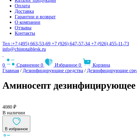
Каталог продукции
Оплата
Доставка
Гарантии и возврат
О компании
Отзывы
Контакты
Тел :+7 (495) 663-53-69
+7 (926) 647-57-34
+7 (926) 455-11-73
info@chistotaiblesk.ru
0
Сравнение
0
Избранное
0
Корзина
Главная
/
Дезинфицирующие средства
/
Дезинфицирующие сред
Аминосепт дезинфицирующее с
4080 ₽
В наличии
В избранное