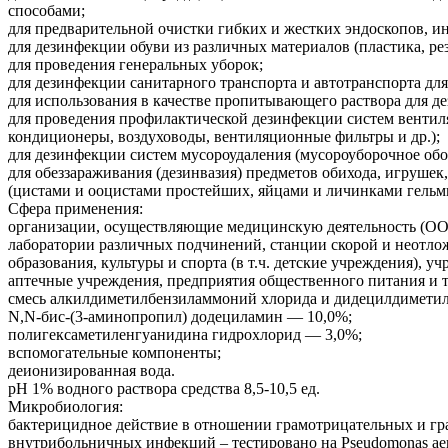
способами;
для предварительной очистки гибких и жестких эндоскопов, и
для дезинфекции обуви из различных материалов (пластика, ре
для проведения генеральных уборок;
для дезинфекции санитарного транспорта и автотранспорта дл
для использования в качестве пропитывающего раствора для дез
для проведения профилактической дезинфекции систем вентил
кондиционеры, воздуховоды, вентиляционные фильтры и др.);
для дезинфекции систем мусороудаления (мусороуборочное обо
для обеззараживания (дезинвазия) предметов обихода, игруше
(цистами и ооцистами простейших, яйцами и личинками гельм
Сфера применения:
организации, осуществляющие медицинскую деятельность (ОО
лаборатории различных подчинений, станции скорой и неотл
образования, культуры и спорта (в т.ч. детские учреждения),
аптечные учреждения, предприятия общественного питания и т
смесь алкилдиметилбензиламмоний хлорида и дидецилдиметил
N,N-бис-(3-аминопропил) додециламин — 10,0%;
полигексаметиленгуанидина гидрохлорид — 3,0%;
вспомогательные компоненты;
деионизированная вода.
pH 1% водного раствора средства 8,5-10,5 ед.
Микробиология:
бактерицидное действие в отношении грамотрицательных и гра
внутрибольничных инфекций – тестировано на Pseudomonas aeru