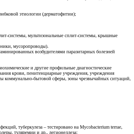
грибковой этиологии (дерматофитии);
лит-системы, мультизональные сплит-системы, крышные
рники, мусоропроводы).
онтаминированных возбудителями паразитарных болезней
биохимические и другие профильные диагностические
вания крови, пенитенциарные учреждения, учреждения
екты коммунально-бытовой сферы, зоны чрезвычайных ситуаций,
ций, туберкулеза – тестировано на Mycobacterium terrae,
еры, туляремии и др., легионеллеза;