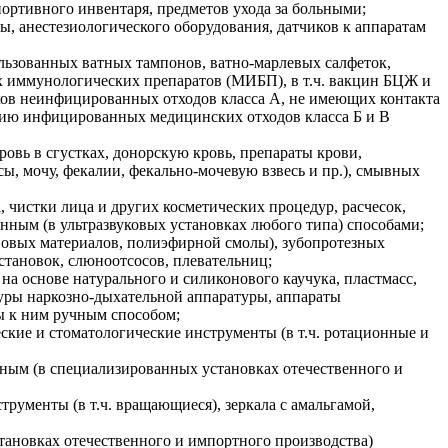
портивного инвентаря, предметов ухода за больными;
, анестезиологического оборудования, датчиков к аппаратам
ользованных ватных тампонов, ватно-марлевых салфеток,
их иммунологических препаратов (МИБП), в т.ч. вакцин БЦЖ и
ков неинфицированных отходов класса А, не имеющих контакта
цию инфицированных медицинских отходов класса Б и В
ровь в сгустках, донорскую кровь, препараты крови,
ы, мочу, фекалии, фекально-мочевую взвесь и пр.), смывных
 чистки лица и других косметических процедур, расчесок,
ным (в ультразвуковых установках любого типа) способами;
оновых материалов, полиэфирной смолы), зубопротезных
становок, слюноотсосов, плевательниц;
на основе натурального и силиконового каучука, пластмасс,
нтуры наркозно-дыхательной аппаратуры, аппараты
ы к ним ручным способом;
ские и стоматологические инструменты (в т.ч. ротационные и
нным (в специализированных установках отечественного и
рументы (в т.ч. вращающиеся), зеркала с амальгамой,
тановках отечественного и импортного производства)