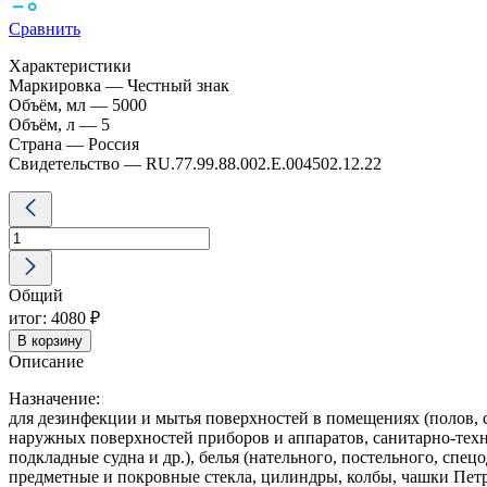
Сравнить
Характеристики
Маркировка — Честный знак
Объём, мл — 5000
Объём, л — 5
Страна — Россия
Свидетельство — RU.77.99.88.002.E.004502.12.22
Количество
товара
Аминосепт
дезинфицирующее
средство
Общий
5
л
итог:
4080 ₽
В корзину
Описание
Назначение:
для дезинфекции и мытья поверхностей в помещениях (полов, с
наружных поверхностей приборов и аппаратов, санитарно-тех
подкладные судна и др.), белья (нательного, постельного, спе
предметные и покровные стекла, цилиндры, колбы, чашки Петр