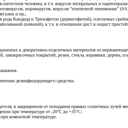
-патогенов человека, в т.ч. вирусов энтеральных и парентераль
тавирусов, норовирусов, вирусов “атипичной пневмонии” (SARS)
егалии и пр.;
 рода Кандида и Трихофитон (дерматофитий), плесневых грибов – 
аболеваний (инвазий), в т.ч. в отношении цист и ооцист прост
ционных и декоративно-отделочных материалов из нержавеющей
лакокрасочных покрытий, резин, стекла, керамики, дерева, пл
таивания.
именению дезинфицирующего средства.
дителя, в защищенном от попадания прямых солнечных лучей мес
нии при температуре от -20°С до +35°С;
 при комнатной температуре.