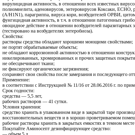
вирулицидная активность, в отношении всех известных вирусов
полиомиелита, аденовирусов, энтеровирусов Коксаки, ЕСНО, ро
(A/H1N1), парагриппа, вируса кори, возбудителей ОРВИ, цитом
фунгицидная активность, в т.ч. в отношении патогенных грибов
овоцидное действие в отношении возбудителей паразитарных з
(тестировано на возбудителях энтеробиоза).
Свойства:
растворы средства обладают хорошими моющими свойствами;
не портят обрабатываемые объекты;
не обладают коррозионной активностью в отношении конструк
никелированных, хромированных и прочих защитных покрытий, 
не обесцвечивают ткани;
не фиксируют органические загрязнения;
сохраняют свои свойства после замерзания и последующего от
Применение:
в соответствии с Инструкцией № 11/16 от 28.06.2016 г. по пр
Срок годности:
средства — 5,5 лет,
рабочих растворов — 41 сутки.
Условия хранения:
средство хранить в упакованном виде в закрытой таре произво
восстановительных веществ и в хорошо проветриваемом помеще
рабочие растворы хранить в закрытых емкостях в темном месте
Покупайте Аминосепт дезинфицирующее средство:
— объем 5 л.