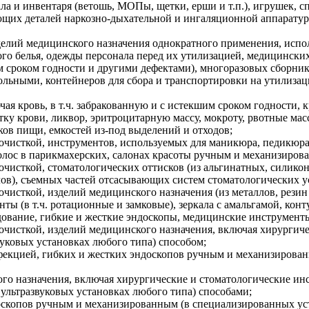
а и инвентаря (ветошь, МОПы, щетки, ерши и т.п.), игрушек, с
щих деталей наркозно-дыхательной и ингаляционной аппаратуры
изделий медицинского назначения однократного применения, исп
ного белья, одежды персонала перед их утилизацией, медицинск
м сроком годности и другими дефектами), многоразовых сборни
льными, контейнеров для сбора и транспортировки на утилиза
я кровь, в т.ч. забракованную и с истекшим сроком годности, к
у крови, ликвор, эритроцитарную массу, мокроту, рвотные масс
ков пищи, емкостей из-под выделений и отходов;
очисткой, инструментов, используемых для маникюра, педикюра,
ос в парикмахерских, салонах красоты ручным и механизирован
 очисткой, стоматологических оттисков (из альгинатных, силик
алов), съемных частей отсасывающих систем стоматологических у
чисткой, изделий медицинского назначения (из металлов, резин 
нты (в т.ч. ротационные и замковые), зеркала с амальгамой, ко
дование, гибкие и жесткие эндоскопы, медицинские инструмент
очисткой, изделий медицинского назначения, включая хирургиче
вуковых установках любого типа) способом;
нфекцией, гибких и жестких эндоскопов ручным и механизирова
о назначения, включая хирургические и стоматологические инст
ультразвуковых установках любого типа) способами;
доскопов ручным и механизированным (в специализированных ус