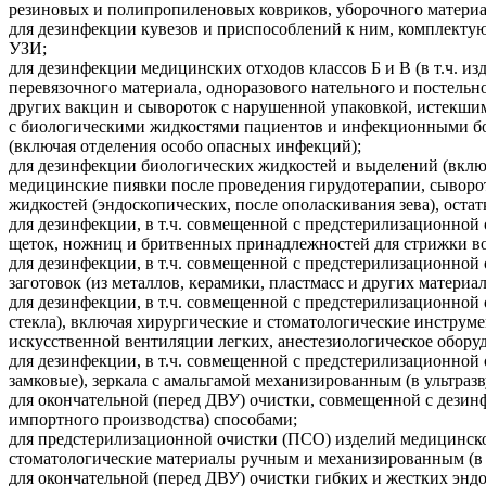
резиновых и полипропиленовых ковриков, уборочного материал
для дезинфекции кувезов и приспособлений к ним, комплектую
УЗИ;
для дезинфекции медицинских отходов классов Б и В (в т.ч. 
перевязочного материала, одноразового нательного и постель
других вакцин и сывороток с нарушенной упаковкой, истекши
с биологическими жидкостями пациентов и инфекционными бо
(включая отделения особо опасных инфекций);
для дезинфекции биологических жидкостей и выделений (включа
медицинские пиявки после проведения гирудотерапии, сыворотк
жидкостей (эндоскопических, после ополаскивания зева), остат
для дезинфекции, в т.ч. совмещенной с предстерилизационной 
щеток, ножниц и бритвенных принадлежностей для стрижки вол
для дезинфекции, в т.ч. совмещенной с предстерилизационной
заготовок (из металлов, керамики, пластмасс и других матери
для дезинфекции, в т.ч. совмещенной с предстерилизационной о
стекла), включая хирургические и стоматологические инструме
искусственной вентиляции легких, анестезиологическое обору
для дезинфекции, в т.ч. совмещенной с предстерилизационной 
замковые), зеркала с амальгамой механизированным (в ультраз
для окончательной (перед ДВУ) очистки, совмещенной с дези
импортного производства) способами;
для предстерилизационной очистки (ПСО) изделий медицинског
стоматологические материалы ручным и механизированным (в 
для окончательной (перед ДВУ) очистки гибких и жестких эн