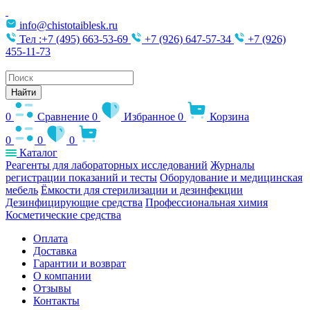
info@chistotaiblesk.ru
Тел :+7 (495) 663-53-69
+7 (926) 647-57-34
+7 (926)
455-11-73
Поиск
товаров
Найти
0
Сравнение
0
Избранное
0
Корзина
0
0
0
Каталог
Реагенты для лабораторных исследований
Журналы
регистрации показаний и тесты
Оборудование и медицинская
мебель
Ёмкости для стерилизации и дезинфекции
Дезинфицирующие средства
Профессиональная химия
Косметические средства
Оплата
Доставка
Гарантии и возврат
О компании
Отзывы
Контакты